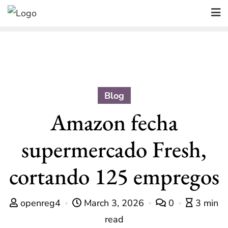
Skip
to
content
Blog
Amazon fecha
supermercado Fresh,
cortando 125 empregos
openreg4
March 3, 2026
0
3 min
read