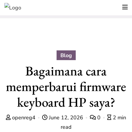
Skip
to
content
Blog
Bagaimana cara
memperbarui firmware
keyboard HP saya?
openreg4
June 12, 2026
0
2 min
read